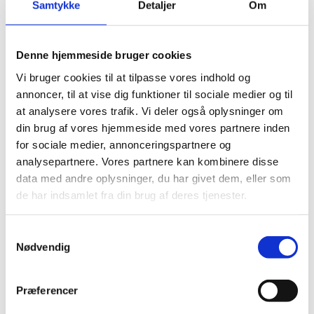
Samtykke
Detaljer
Om
Byggepipelinen er vejledende og indeholder overordnet information om de
kommende byggerier og en oversigtlig tidsplan. Aktuelt indeholder
pipelinen 21 kommende byggeprojekter med en samlet værdi på mere end
3,5 milliarder kr.
Denne hjemmeside bruger cookies
Vi bruger cookies til at tilpasse vores indhold og
Bygningsstyrelsens oversigt over forventede udbud gør det lettere for
entreprenører og andre at langtidsplanlægge tilbud på Bygningsstyrelsens
annoncer, til at vise dig funktioner til sociale medier og til
byggeprojekter.
at analysere vores trafik. Vi deler også oplysninger om
din brug af vores hjemmeside med vores partnere inden
for sociale medier, annonceringspartnere og
Byggepipeline
analysepartnere. Vores partnere kan kombinere disse
data med andre oplysninger, du har givet dem, eller som
Find Bygningsstyrelsens byggepipeline
de har indsamlet fra din brug af deres tjenester.
S
Nødvendig
a
m
t
København
Præferencer
y
Carsten Niebuhrs Gade 43