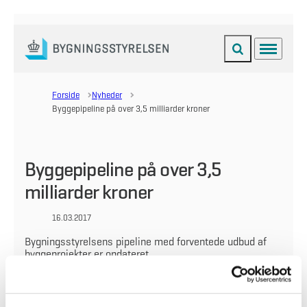
Fold søgefelt ud
Menu
Gå til forsiden
Forside
Nyheder
Byggepipeline på over 3,5 milliarder kroner
Byggepipeline på over 3,5
milliarder kroner
16.03.2017
Bygningsstyrelsens pipeline med forventede udbud af
byggeprojekter er opdateret.
Bygningsstyrelsens byggepipeline med forventede byggeprojekter i EU-
udbud er netop blevet opdateret og offentliggjort.