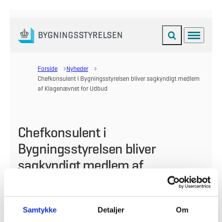
Fold søgefelt ud
Menu
Gå til forsiden
Forside
Nyheder
Chefkonsulent i Bygningsstyrelsen bliver sagkyndigt medlem
af Klagenævnet for Udbud
Chefkonsulent i
Bygningsstyrelsen bliver
sagkyndigt medlem af
Klagenævnet for Udbud
15.05.2020
Samtykke
Detaljer
Om
Erhvervsministeren har netop, efter indstilling fra en