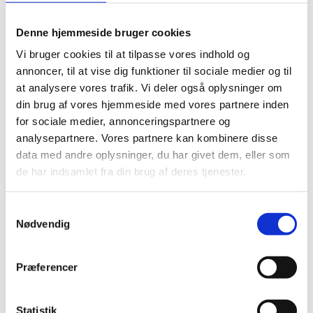
række myndigheder og brancheorganisationer, udpeget
en række personer, der sammen med 10 lands- og
byretsdommere skal udgøre Klagenævnet for Udbud de
Denne hjemmeside bruger cookies
næste fire år.
Vi bruger cookies til at tilpasse vores indhold og
annoncer, til at vise dig funktioner til sociale medier og til
Klagenævnet er en central institution for byggebranchen, og vi er derfor
stolte af, vores minister valgte at indstille Louise Kirkegaard Folling,
at analysere vores trafik. Vi deler også oplysninger om
chefkonsulent i Center for Byggeri, Udbud og Kontrakter efter indstilling fra
din brug af vores hjemmeside med vores partnere inden
Bygningsstyrelsen, og at Louise nu er blevet udpeget.
for sociale medier, annonceringspartnere og
Louise Kirkegaard Folling har stærke, faglige kompetencer og erfaring med
analysepartnere. Vores partnere kan kombinere disse
byggeri fra Bygningsstyrelsen og Slots- og Ejendomsstyrelsen.
data med andre oplysninger, du har givet dem, eller som
de har indsamlet fra din brug af deres tjenester.
S
Nødvendig
a
København
m
t
Carsten Niebuhrs Gade 43
Præferencer
1577 København V
y
k
Find vej til os
k
Statistik