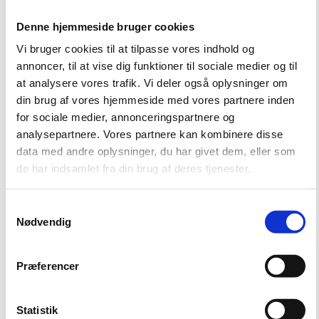
Denne hjemmeside bruger cookies
Vi bruger cookies til at tilpasse vores indhold og
annoncer, til at vise dig funktioner til sociale medier og til
at analysere vores trafik. Vi deler også oplysninger om
din brug af vores hjemmeside med vores partnere inden
for sociale medier, annonceringspartnere og
analysepartnere. Vores partnere kan kombinere disse
data med andre oplysninger, du har givet dem, eller som
de har indsamlet fra din brug af deres tjenester.
S
Nødvendig
a
m
t
Præferencer
y
k
k
Statistik