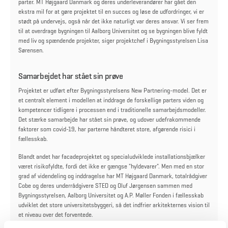
parter. MT Højgaard Danmark og deres underleverandører har gået den
ekstra mil for at gøre projektet til en succes og løse de udfordringer, vi er
stødt på undervejs, også når det ikke naturligt var deres ansvar. Vi ser frem
til at overdrage bygningen til Aalborg Universitet og se bygningen blive fyldt
med liv og spændende projekter, siger projektchef i Bygningsstyrelsen Lisa
Sørensen.
Samarbejdet har stået sin prøve
Projektet er udført efter Bygningsstyrelsens New Partnering-model. Det er
et centralt element i modellen at inddrage de forskellige parters viden og
kompetencer tidligere i processen end i traditionelle samarbejdsmodeller.
Det stærke samarbejde har stået sin prøve, og udover udefrakommende
faktorer som covid-19, har parterne håndteret store, afgørende risici i
fællesskab.
Blandt andet har facadeprojektet og specialudviklede installationsbjælker
været risikofyldte, fordi det ikke er gængse "hyldevarer". Men med en stor
grad af videndeling og inddragelse har MT Højgaard Danmark, totalrådgiver
Cobe og deres underrådgivere STED og Oluf Jørgensen sammen med
Bygningsstyrelsen, Aalborg Universitet og A.P. Møller Fonden i fællesskab
udviklet det store universitetsbyggeri, så det indfrier arkitekternes vision til
et niveau over det forventede.