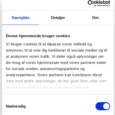
Samtykke
Detaljer
Om
Denne hjemmeside bruger cookies
Vi bruger cookies til at tilpasse vores indhold og
annoncer, til at vise dig funktioner til sociale medier og til
at analysere vores trafik. Vi deler også oplysninger om
din brug af vores hjemmeside med vores partnere inden
for sociale medier, annonceringspartnere og
- Vi er utrolig glade for resultatet, og det har været spændende at arbejde
analysepartnere. Vores partnere kan kombinere disse
med New Partnering som samarbejdsmodel. Vi har haft et medansvar for
data med andre oplysninger, du har givet dem, eller som
projekteringen og økonomien på en helt anden måde. New Partnering
kræver noget andet af os end traditionelle samarbejder. Vi bruger mere tid i
de har indsamlet fra din brug af deres tjenester.
starten og på nogle andre ting, fx ved at dele vores viden, inddrage
forskellige leverandører og lave mock-ups, men til gengæld skal vi bruge
S
mindre tid på det kedelige; konflikter, og mere tid på det sjove; nemlig at
Nødvendig
bygge, siger projektchef Chris Dalgård Jensen fra MT Højgaard Danmark.
a
m