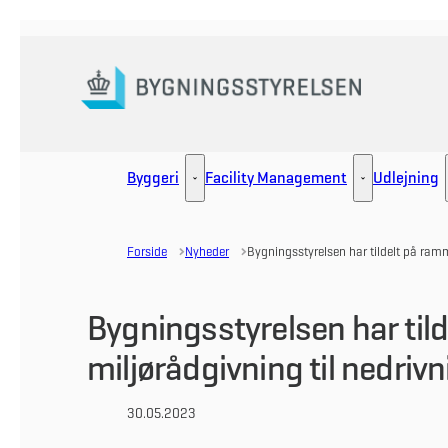
Gå til forsiden
Byggeri
Facility Management
Udlejning
Byggeri - Flere links
Facility Manag
Forside
Nyheder
Bygningsstyrelsen har tildelt på ram
Bygningsstyrelsen har til
miljørådgivning til nedriv
30.05.2023