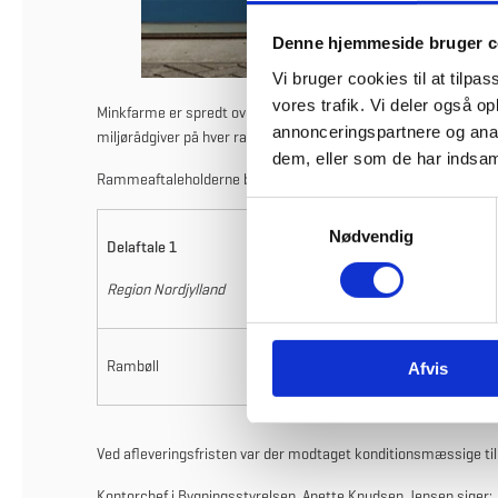
Denne hjemmeside bruger c
Vi bruger cookies til at tilpas
vores trafik. Vi deler også 
Minkfarme er spredt over det meste af Danmark, og derfor er r
annonceringspartnere og anal
miljørådgiver på hver rammeaftale og med direkte tildeling.
dem, eller som de har indsaml
Rammeaftaleholderne bliver:
S
Nødvendig
a
Delaftale 1
Delaftale 2
Delaf
m
Region Nordjylland
Region Midtjylland
Regio
t
y
k
Rambøll
Dansk Miljørådgivning
NIRA
Afvis
k
e
v
a
Ved afleveringsfristen var der modtaget konditionsmæssige til
l
Kontorchef i Bygningsstyrelsen, Anette Knudsen Jensen siger: