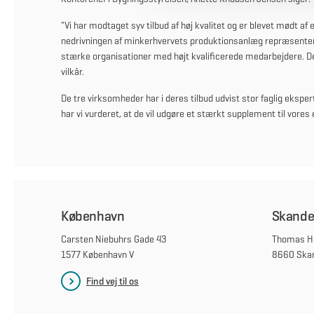
g
"Vi har modtaget syv tilbud af høj kvalitet og er blevet mødt af
nedrivningen af minkerhvervets produktionsanlæg repræsenterer
stærke organisationer med højt kvalificerede medarbejdere. De
vilkår.
De tre virksomheder har i deres tilbud udvist stor faglig ekspe
har vi vurderet, at de vil udgøre et stærkt supplement til vores
København
Skande
Carsten Niebuhrs Gade 43
Thomas He
1577 København V
8660 Ska
Find vej til os