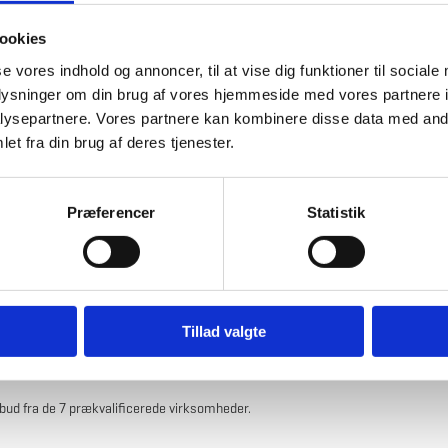
ookies
se vores indhold og annoncer, til at vise dig funktioner til sociale
oplysninger om din brug af vores hjemmeside med vores partnere i
ammeaftalen om miljørådgivning opdelt i tre delaftaler med én
ysepartnere. Vores partnere kan kombinere disse data med andr
et fra din brug af deres tjenester.
Præferencer
Statistik
tale 3
n Syddanmark, Region Sjælland og Region Hovedstaden
S
Tillad valgte
bud fra de 7 prækvalificerede virksomheder.