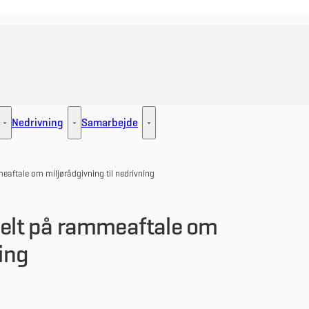
Nedrivning
Samarbejde
ement - Flere links
Udlejning - Flere links
Nedrivning - Flere links
Samarbejde - Flere links
meaftale om miljørådgivning til nedrivning
delt på rammeaftale om
ning