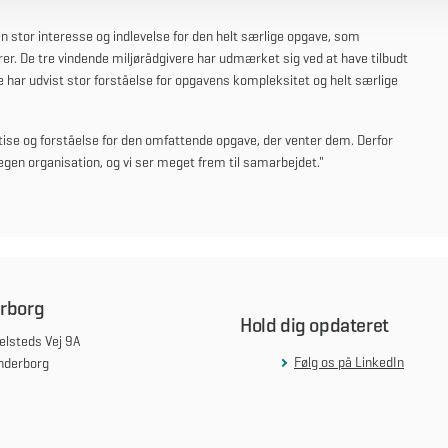
 en stor interesse og indlevelse for den helt særlige opgave, som
. De tre vindende miljørådgivere har udmærket sig ved at have tilbudt
 har udvist stor forståelse for opgavens kompleksitet og helt særlige
rtise og forståelse for den omfattende opgave, der venter dem. Derfor
 egen organisation, og vi ser meget frem til samarbejdet."
rborg
Hold dig opdateret
lsteds Vej 9A
Følg os på LinkedIn
nderborg