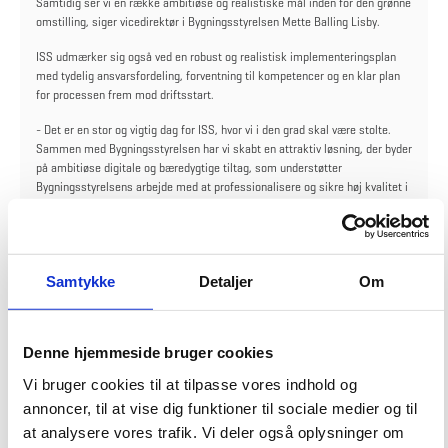
Samtidig ser vi en række ambitiøse og realistiske mål inden for den grønne
omstilling, siger vicedirektør i Bygningsstyrelsen Mette Balling Lisby.
ISS udmærker sig også ved en robust og realistisk implementeringsplan
med tydelig ansvarsfordeling, forventning til kompetencer og en klar plan
for processen frem mod driftsstart.
- Det er en stor og vigtig dag for ISS, hvor vi i den grad skal være stolte.
Sammen med Bygningsstyrelsen har vi skabt en attraktiv løsning, der byder
på ambitiøse digitale og bæredygtige tiltag, som understøtter
Bygningsstyrelsens arbejde med at professionalisere og sikre høj kvalitet i
serviceleverancerne af Statens Facility Management. Vi glæder os til at
løfte brugeroplevelsen til det næste niveau for de mere end 14.000
statslige ansatte på Bølge 3. Det er også en stor glæde at udvide
partnerskabet med Bygningsstyrelsen, hvor ISS siden 2019 har været med
Samtykke
Detaljer
Om
til at sikre et højt serviceniveau til gavn for de 20.000 statslige ansatte på
Bølge 1, siger Henrick Berendtsen, Interim CEO i ISS Danmark.
Sammen med ISS går Bygningsstyrelsen nu i gang med implementeringen
Denne hjemmeside bruger cookies
af Bølge 3, som er den sidste af de i alt tre udrulningsbølger af Statens
Facility Management.
Vi bruger cookies til at tilpasse vores indhold og
annoncer, til at vise dig funktioner til sociale medier og til
Fortsat grønne ambitioner
at analysere vores trafik. Vi deler også oplysninger om