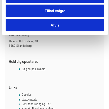
København
Carsten Niebuhrs Gade 43
Tillad valgte
1577 København V
Find vej til os
Afvis
Skanderborg
Thomas Helsteds Vej 9A
8660 Skanderborg
Hold dig opdateret
Følg os på LinkedIn
Links
Cookies
Om bygst.dk
EAN, fakturering og CVR
Kontakt Bygningsstyrelsen