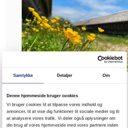
Samtykke
Detaljer
Om
Bygningsstyrelsen har henholdsvis den 15. marts og 12. april tildelt
nedrivningsentrepriser på de næste 17 farme, hvor der er gennemført de
lovpligtige miljøkortlægninger og indhentet nedrivningstilladelser.
Denne hjemmeside bruger cookies
Vi bruger cookies til at tilpasse vores indhold og
Nedrivninger i gang på Fyn og i hele Jylland
annoncer, til at vise dig funktioner til sociale medier og til
De 17 nedrivningsentrepriser er fordelt på fem miniudbud. Miniudbuddene
at analysere vores trafik. Vi deler også oplysninger om
fordeler sig med to i Region Nord, ét miniudbud i Region Midtjylland og to
din brug af vores hjemmeside med vores partnere inden
miniudbud i Region Syddanmark.