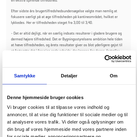
en ekstra spirende tilfredshed.
Efter sidste års brugertilfredshedsundersøgelse valgte man nemlig at
fokusere særligt på at øge tilfredsheden på kantineområdet, hvilket er
lykkedes. Her er tilfredsheden steget fra 3,00 til 3,40.
- Det er altid dejligt, når en særlig indsats resulterer i gladere brugere og
dermed højere tilfredshed. Det er Bygningsstyrelsens ambition hele tiden
at hæve tilfredsheden, og årets resultater giver os blot yderligere gejst til
at fortsætte det i forvejen gode arbejde, der lægges for dagen, fortæller
vicedirektør i Bygningsstyrelsen, Mette Balling Lisby.
Blandt kunderne er der også glæde at spore over det daglige besøg i
kantinerne. En kunde skriver blandt andet, at kantinen er blevet bedre efter
Samtykke
Detaljer
Om
seneste gennemførte tilfredshedsundersøgelse, mens en anden kalder
udviklingen meget positive og fremhæver især de spændende og friske
salater, der diskes op med.
Denne hjemmeside bruger cookies
Vi bruger cookies til at tilpasse vores indhold og
annoncer, til at vise dig funktioner til sociale medier og til
Fakta
at analysere vores trafik. Vi deler også oplysninger om
Bølge 2 omfatter hovedsageligt departementer i hovedstadsområdet
din brug af vores hjemmeside med vores partnere inden
og er en del af arbejdet med at implementere Statens Facility
Management, der blev besluttet tilbage i 2017. Bølge 1 blev sat i drift
for sociale medier, annonceringspartnere og