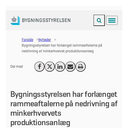
Fold søgefelt ud
Menu
Gå til forsiden
Forside
Nyheder
Bygningsstyrelsen har forlænget rammeaftalerne på
nedrivning af minkerhvervet produktionsanlæg
Del med
Del på Facebook
Del på X (Twitter)
Del på LinkedIn
Send email
Print
Bygningsstyrelsen har forlænget
rammeaftalerne på nedrivning af
minkerhvervets
produktionsanlæg