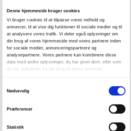
Denne hjemmeside bruger cookies
Vi bruger cookies til at tilpasse vores indhold og
annoncer, til at vise dig funktioner til sociale medier og til
at analysere vores trafik. Vi deler også oplysninger om
din brug af vores hjemmeside med vores partnere inden
for sociale medier, annonceringspartnere og
analysepartnere. Vores partnere kan kombinere disse
data med andre oplysninger, du har givet dem, eller som
de har indsamlet fra din brug af deres tjenester.
S
Nødvendig
a
m
t
Præferencer
y
Rammeaftalerne om miljørådgivning er også forlænget
k
Også rammeaftalerne om miljørådgivning er blevet forlænget med ét år.
k
Statistik
Her er rammeaftalen om miljørådgivning opdelt i tre delaftaler med én