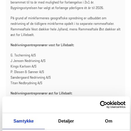
berammet til to år med mulighed for forlængelse i 2x1 år.
Bygningsstyrelsen har valgt at forlænge yderligere ét år til 2026.
På grund af minkfarmenes geografiske spredning er udbuddet om
nedrivning af de tidligere minkfarme opdelt i to separate rammeaftaler.
Rammeaftale Vest dækker hele Jylland, mens Rammeaftale Øst dækker alt
øst for Lillebælt.
Nedrivningsentreprenører vest for Lillebælt:
G. Tscherning A/S
J Jensen Nedrivning A/S
Kingo Karlsen A/S
P. Olesen & Sønner A/S
Søndergaard Nedrivning A/S
Titan Nedbrydning A/S
Nedrivningsentreprenører øst for Lillebælt:
G. Tscherning A/S
Kingo Karlsen A/S
P. Olesen & Sønner A/S
Samtykke
Detaljer
Om