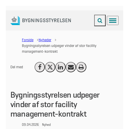
Fold søgefelt ud
Menu
Gå til forsiden
Forside
Nyheder
Bygningsstyrelsen udpeger vinder af stor facility
management-kontrakt
Del med
Del på Facebook
Del på X (Twitter)
Del på LinkedIn
Send email
Print
Bygningsstyrelsen udpeger
vinder af stor facility
management-kontrakt
09.04.2026
Nyhed