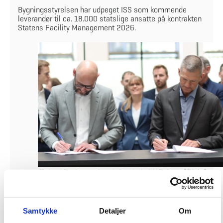
Bygningsstyrelsen har udpeget ISS som kommende
leverandør til ca. 18.000 statslige ansatte på kontrakten
Statens Facility Management 2026.
Direktør i Bygningsstyrelsen, Anders Mærkedahl Pedersen (til højre), og
CEO i ISS Danmark, Henrick Berendtsen, underskriver.
Bygningsstyrelsen har udpeget
ISS
som vinder af kontrakten vedrørende
Statens Facility Management 2026 (SFM 2026)
,
som er en del
Samtykke
Detaljer
Om
af
Statens
Facility Management-løsning.