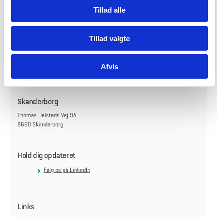
Tillad alle
København
Tillad valgte
Carsten Niebuhrs Gade 43
1577 København V
Afvis
Find vej til os
Skanderborg
Thomas Helsteds Vej 9A
8660 Skanderborg
Hold dig opdateret
Følg os på LinkedIn
Links