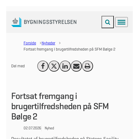
Fold søgefelt ud
Menu
Gå til forsiden
Forside
Nyheder
Fortsat fremgang i brugertilfredsheden på SFM Bølge 2
Del med
Del på Facebook
Del på X (Twitter)
Del på LinkedIn
Send email
Print
Fortsat fremgang i
brugertilfredsheden på SFM
Bølge 2
02.07.2026
Nyhed
Resultatet af brugertilfredsheden på Statens Facility