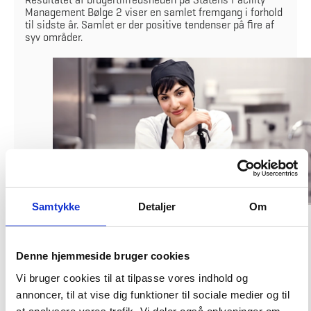
Management Bølge 2 viser en samlet fremgang i forhold
til sidste år. Samlet er der positive tendenser på fire af
syv områder.
Samtykke
Detaljer
Om
Som en del af kontrakten for Statens Facility Management (SFM) Bølge 2
udføres der hvert år en brugertilfredshedsundersøgelse.
Denne hjemmeside bruger cookies
Resultaterne af den seneste undersøgelse for 2026 viser en samlet
fremgang i tilfredsheden blandt de ca. 10.000 statslige ansatte, der får
Vi bruger cookies til at tilpasse vores indhold og
services leveret på SFM Bølge 2.
annoncer, til at vise dig funktioner til sociale medier og til
at analysere vores trafik. Vi deler også oplysninger om