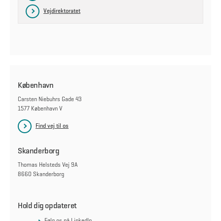
Vejdirektoratet
København
Carsten Niebuhrs Gade 43
1577 København V
Find vej til os
Skanderborg
Thomas Helsteds Vej 9A
8660 Skanderborg
Hold dig opdateret
Følg os på LinkedIn