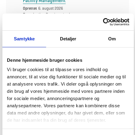
Facility Management
Oprettet
6. august 2026
Organisation
Bygningsstyrelsen
Arbejdssted
København
Ansøgningsfrist
27. august 2026
Samtykke
Detaljer
Om
Tekniske problemer med rekrutteringssystemet?
Denne hjemmeside bruger cookies
Ved tekniske problemer med rekrutteringssystemet kan du kontakte
Vi bruger cookies til at tilpasse vores indhold og
Talentech Danmark på tlf. 7044 0644 (mandag-fredag kl. 08.00-
annoncer, til at vise dig funktioner til sociale medier og til
17.00) eller oprette en supportsag via
Talentechs hjemmeside
.
at analysere vores trafik. Vi deler også oplysninger om
din brug af vores hjemmeside med vores partnere inden
for sociale medier, annonceringspartnere og
analysepartnere. Vores partnere kan kombinere disse
data med andre oplysninger, du har givet dem, eller som
de har indsamlet fra din brug af deres tjenester.