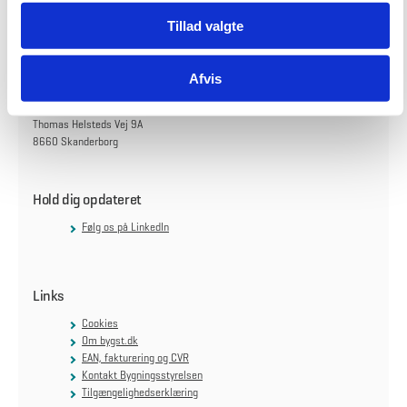
Carsten Niebuhrs Gade 43
1577 København V
Tillad valgte
Find vej til os
Afvis
Skanderborg
Thomas Helsteds Vej 9A
8660 Skanderborg
Hold dig opdateret
Følg os på LinkedIn
Links
Cookies
Om bygst.dk
EAN, fakturering og CVR
Kontakt Bygningsstyrelsen
Tilgængelighedserklæring