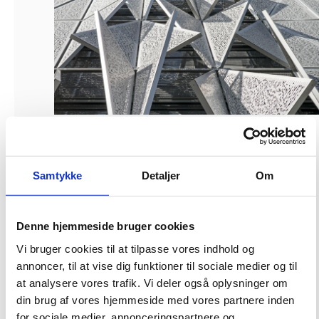
Foto: Jens Lindhe
Syddansk Universitet, Kolding Campus har modtaget The International
Architecture Award 2015, som uddeles af The Chicago Athenaeum:
Samtykke
Detaljer
Om
Museum of Architecture and Design.
Bygningen er tegnet af Henning Larsen Architects og Orbicon A/S er
ingeniører. Bygningsstyrelsen har på statens vegne været bygherre på
Denne hjemmeside bruger cookies
byggeriet og er ejer af bygningen. Bygningen blev indviet i september 2014
og huser i dag forskning og forskningsbaserede uddannelser indenfor
Vi bruger cookies til at tilpasse vores indhold og
samfundsfag og humaniora.
annoncer, til at vise dig funktioner til sociale medier og til
The International Architecture Award bliver tildelt de bedste og mest
at analysere vores trafik. Vi deler også oplysninger om
signifikante nybyggerier i verden. Bygningsstyrelsen er stolt over, at den
din brug af vores hjemmeside med vores partnere inden
anerkendte pris har fundet vej til Kolding.
for sociale medier, annonceringspartnere og