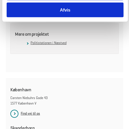
41701196
Afvis
Mere om projektet
Politistationen i Næstved
København
Carsten Niebuhrs Gade 43
1577 København V
Find vej til os
Skanderborg