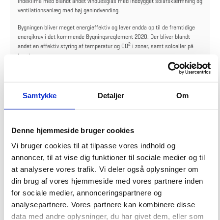
indeklima med blandt andet vinduesglas med indbygget solafskærmning og
ventilationsanlæg med høj genindvending.
Bygningen bliver meget energieffektiv og lever endda op til de fremtidige
energikrav i det kommende Bygningsreglement 2020. Der bliver blandt
2
andet en effektiv styring af temperatur og CO
i zoner, samt solceller på
taget.
Facaden bliver også helt speciel og begrønnet med en lang række planter.
Planterne, der skal pryde facaden, er nøje udvalgt. Blomstringen kommer
til at følge årets gang, når planterne først er groet til. Det kan godt tage lidt
Samtykke
Detaljer
Om
tid.
Den nye bygning får en kunstnerisk udsmykning af Morten Schelde, som
blandt andet også har lavet et vægmaleri i kronprinsparrets palæ på
Denne hjemmeside bruger cookies
Amalienborg. På politistationen i Næstved kommer udsmykningen til at
Vi bruger cookies til at tilpasse vores indhold og
være i trappetårnet, hvor den kan opleves af flest mulige
annoncer, til at vise dig funktioner til sociale medier og til
Udover nybygningen gennemføres der også en delvis ombygning af
at analysere vores trafik. Vi deler også oplysninger om
undersøgelsesgaragen og den eksisterende politistation, ligesom der bliver
din brug af vores hjemmeside med vores partnere inden
indrettet et DNA-rum og etableres flere P-pladser. I alt koster
byggeprojektet ca. 50 mio. kr.
for sociale medier, annonceringspartnere og
analysepartnere. Vores partnere kan kombinere disse
data med andre oplysninger, du har givet dem, eller som