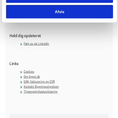
Skanderborg
Afvis
Thomas Helsteds Vej 9A
8660 Skanderborg
Hold dig opdateret
Følg os på LinkedIn
Links
Cookies
Om bygst.dk
EAN, fakturering og CVR
Kontakt Bygningsstyrelsen
Tilgængelighedserklæring