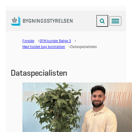
Fold søgefelt ud
Menu
Gå til forsiden
Forside
SFM kunder Bølge 3
Mød holdet bag kontrakten
Dataspecialisten
Dataspecialisten