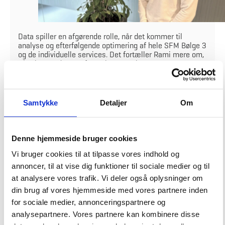
Data spiller en afgørende rolle, når det kommer til
analyse og efterfølgende optimering af hele SFM Bølge 3
og de individuelle services. Det fortæller Rami mere om,
når I her møder en af Bygningsstyrelsens
dataspecialister.
Hvad er dit ansvarsområde?
Samtykke
Detaljer
Om
Som dataspecialist er mit ansvar blandt andet at udarbejde datagrundlag
og fakturagrundlag på Statens Facility Management Bølge 3, ligesom jeg
også sørger for at ændringsanmodningerne i ydelserne indlæses korrekt og
Denne hjemmeside bruger cookies
deles med leverandøren, ISS.
Vi bruger cookies til at tilpasse vores indhold og
Bygningsstyrelsen råder lige nu over tre dataspecialister, som er tilknyttet
bølgerne i SFM-kontrakterne.
annoncer, til at vise dig funktioner til sociale medier og til
at analysere vores trafik. Vi deler også oplysninger om
Hvad er din rolle i driften?
din brug af vores hjemmeside med vores partnere inden
I driftsperioden har jeg ansvaret for dataændringer og data til fakturering,
for sociale medier, annonceringspartnere og
hvor mine kolleger og jeg tjekker datagrundlag fra leverandøren og
analysepartnere. Vores partnere kan kombinere disse
udarbejde fakturagrundlag til jer kunder.