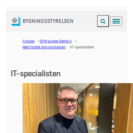
Fold søgefelt ud
Menu
Gå til forsiden
Forside
SFM kunder Bølge 3
Mød holdet bag kontrakten
IT-specialisten
IT-specialisten