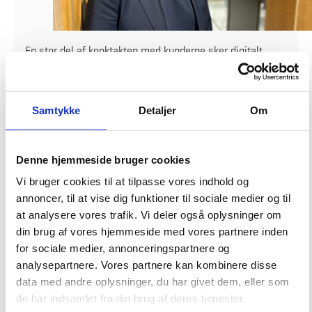
En stor del af konktakten med kunderne sker digitalt.
Derfor spiller IT selvfølgelig en stor rolle. Her kommer
Thomas og kollegerne ind i det digitale billede.
Hvad er dit ansvarsområde?
Samtykke
Detaljer
Om
Mit ansvarsområde på Bølge 3 er systemunderstøttelsen af bølgen og
håndtering af udfordringer på andre relevante IT-systemer vedrørende
Bølge 3.
Denne hjemmeside bruger cookies
Hvad er din rolle i driften?
Vi bruger cookies til at tilpasse vores indhold og
annoncer, til at vise dig funktioner til sociale medier og til
Jeg er blandt andet i dialog med jer kunder om bl.a. fejlsøgninger og
at analysere vores trafik. Vi deler også oplysninger om
problematikker i relation til systemunderstøttelsen.
din brug af vores hjemmeside med vores partnere inden
Hvis I kunder eksempelvis ikke kan logge på app'en 'MinArbejdsplads', har
for sociale medier, annonceringspartnere og
udfordringer med mødeforplejningssystemet Order@ISS, eller når I som
analysepartnere. Vores partnere kan kombinere disse
kunder får fejlmeldinger, når der forsøges at logge på IT-systemerne, så er
jeg parat til at hjælpe.
data med andre oplysninger, du har givet dem, eller som
de har indsamlet fra din brug af deres tjenester.
Hvornår kommer vi kunder i kontakt med dig?