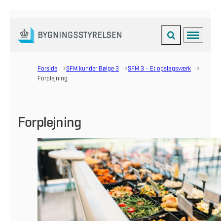
Fold søgefelt ud
Menu
Gå til forsiden
Forside
SFM kunder Bølge 3
SFM 3 - Et opslagsværk
Forplejning
Forplejning