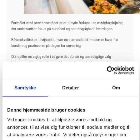
Formålet med serviceområdet er at tilbyde frokost- og mødeforplejning,
der understøtter fokus på sundhed og bæredygtighed i hverdagen.
Råvarekvalitet er i højsædet, hvor en stor andel af maden er lavet fra
bunden og produceret på dagen for servering.
ISS spiller en vigtig rolle i at gøre det sunde og bæredygtige valg
lettilgængeligt, og kantinerne drives med en økologiprocent på minimum
60% svarende til det Økologiske Spisemærke i sølv.
Læs mere om forplejning her.
Samtykke
Detaljer
Om
Da Bølge 3 gik i luften den 1. maj 2024, overtog vores leverandør, ISS,
forplejningen i diverse kantiner i institutioner landet over.
Denne hjemmeside bruger cookies
I den forbindelse bliver I kunder introduceret for ISS' forplejningskoncept,
Vi bruger cookies til at tilpasse vores indhold og
The Food Place, som du kan få at vide om i videoen.
annoncer, til at vise dig funktioner til sociale medier og til
at analysere vores trafik. Vi deler også oplysninger om