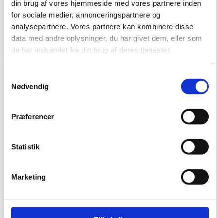
din brug af vores hjemmeside med vores partnere inden
for sociale medier, annonceringspartnere og
analysepartnere. Vores partnere kan kombinere disse
V
data med andre oplysninger, du har givet dem, eller som
e
de har indsamlet fra din brug af deres tjenester.
n
København
l
Carsten Niebuhrs Gade 43
i
1577 København V
S
g
Nødvendig
a
s
Find vej til os
t
m
t
t
Præferencer
Skanderborg
i
y
l
Thomas Helsteds Vej 9A
k
l
8660 Skanderborg
k
Statistik
a
d
e
m
v
Hold dig opdateret
Marketing
a
a
r
Følg os på LinkedIn
l
k
g
e
t