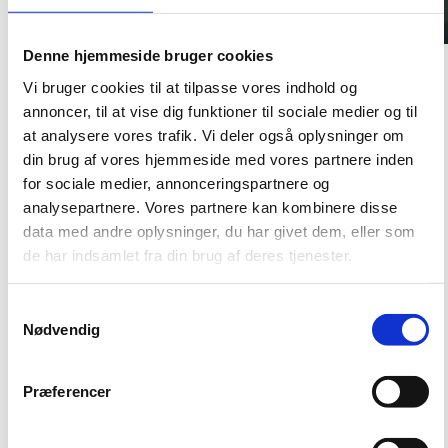
Denne hjemmeside bruger cookies
Formålet med serviceområdet Renhold er, at jeres lokaler til enhver tid
Vi bruger cookies til at tilpasse vores indhold og
fremstår rene, pæne, hygiejniske og præsentable. Derudover understøtter
annoncer, til at vise dig funktioner til sociale medier og til
rengøringen et behageligt indeklima.
at analysere vores trafik. Vi deler også oplysninger om
Læs mere om renhold her
.
din brug af vores hjemmeside med vores partnere inden
for sociale medier, annonceringspartnere og
analysepartnere. Vores partnere kan kombinere disse
data med andre oplysninger, du har givet dem, eller som
de har indsamlet fra din brug af deres tjenester.
S
Nødvendig
a
København
m
t
Carsten Niebuhrs Gade 43
Præferencer
1577 København V
y
k
Find vej til os