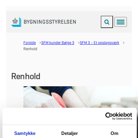
Fold søgefelt ud
Menu
Gå til forsiden
Forside
SFM kunder Bølge 3
SFM 3 - Et opslagsværk
Renhold
Renhold
Samtykke
Detaljer
Om