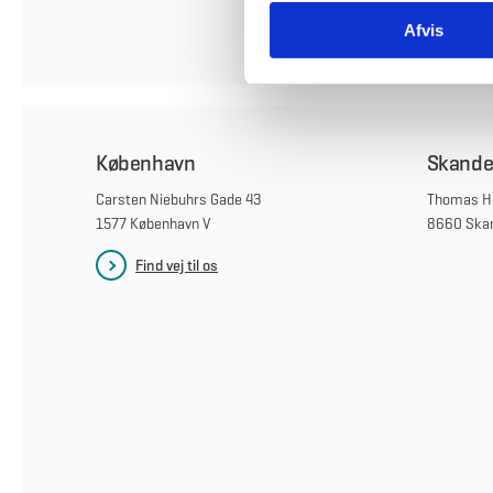
k
Afvis
k
e
v
a
l
København
Skande
g
Carsten Niebuhrs Gade 43
Thomas He
1577 København V
8660 Ska
Find vej til os