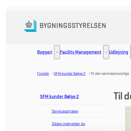
Gå til forsiden
Byggeri
Facility Management
Udlejning
Byggeri - Flere links
Facility Manag
Forside
SFM kunder Bølge 2
Til den serviceansvarlige
Til 
SFM kunder Bølge 2
Serviceportalen
Sådan indmelder du