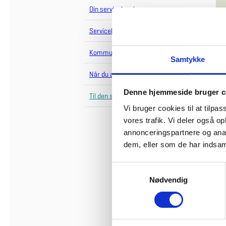
Din serviceløsning
Servicekatalog
Kommunikationsmateriale
Samtykke
Når du arbejder i staten
Denne hjemmeside bruger c
Til den serviceansvarlige
Vi bruger cookies til at tilpas
vores trafik. Vi deler også 
annonceringspartnere og anal
Til dig,
samlet 
dem, eller som de har indsaml
informa
S
Nødvendig
a
m
t
y