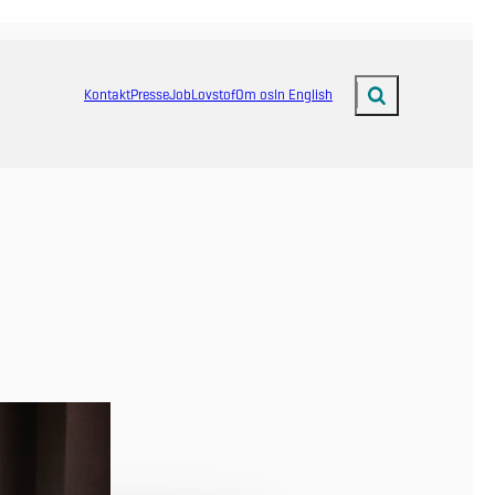
Kontakt
Presse
Job
Lovstof
Om os
In English
Fold søgefelt ud