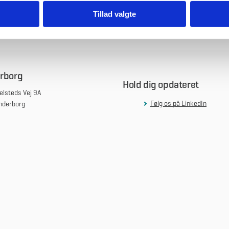
Tillad valgte
rborg
Hold dig opdateret
lsteds Vej 9A
Følg os på LinkedIn
nderborg