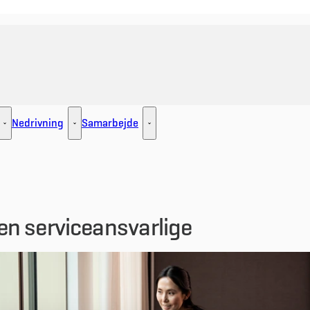
Nedrivning
Samarbejde
ement - Flere links
Udlejning - Flere links
Nedrivning - Flere links
Samarbejde - Flere links
den serviceansvarlige