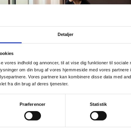
Detaljer
ookies
se vores indhold og annoncer, til at vise dig funktioner til sociale
oplysninger om din brug af vores hjemmeside med vores partnere i
ysepartnere. Vores partnere kan kombinere disse data med andr
 der er serviceansvarlig og lign. i din institution, har vi he
forskellig relevant information. Vi lægger løbende mere
et fra din brug af deres tjenester.
tion på siden efter behov.
Præferencer
Statistik
Henvendelsestype og kontaktkanal
Procesflows for bestillinger inden- og uden for abonnement