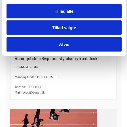
g
Hvis du har spørgsmål til en indmelding, eller hvis du er i tvivl om,
hvordan du opretter én, så kan du kontakte Coors Center of
Tillad alle
Excellence på:
Mail:
IOE@coor.com
Tillad valgte
Telefon: 2677 7730
Afvis
Åbningstider i Bygningsstyrelsens front desk
Frontdesk er åben
Mandag-fredag kl. 9.00-15.00
Telefon: 4170 1000
Mail:
bygst@bygst.dk