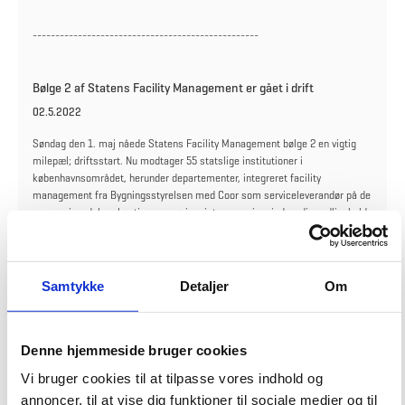
--------------------------------------------------
Bølge 2 af Statens Facility Management er gået i drift
02.5.2022
Søndag den 1. maj nåede Statens Facility Management bølge 2 en vigtig
milepæl; driftsstart. Nu modtager 55 statslige institutioner i
københavnsområdet, herunder departementer, integreret facility
management fra Bygningsstyrelsen med Coor som serviceleverandør på de
syv serviceydelser kantine, rengøring, intern service, indvendig vedligehold,
udendørsarealer, vagt og sikkerhed samt affaldshåndtering.
Læs mere i nyheden
Samtykke
Detaljer
Om
--------------------------------------------------
Denne hjemmeside bruger cookies
Driftsstarten nærmer sig
Vi bruger cookies til at tilpasse vores indhold og
21.4.2022
annoncer, til at vise dig funktioner til sociale medier og til
Bygningsstyrelsen og Coor er godt i gang med de sidste forberedelser.