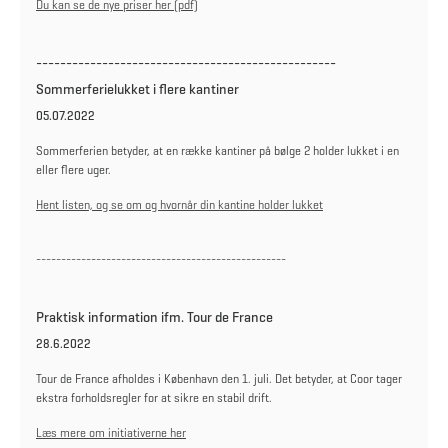
Du kan se de nye priser her (pdf)
--------------------------------------------------
Sommerferielukket i flere kantiner
05.07.2022
Sommerferien betyder, at en række kantiner på bølge 2 holder lukket i en
eller flere uger.
Hent listen, og se om og hvornår din kantine holder lukket
--------------------------------------------------
Praktisk information ifm. Tour de France
28.6.2022
Tour de France afholdes i København den 1. juli. Det betyder, at Coor tager
ekstra forholdsregler for at sikre en stabil drift.
Læs mere om initiativerne her