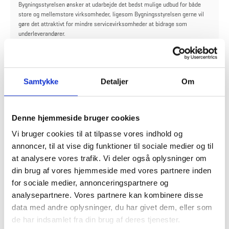
Bygningsstyrelsen ønsker at udarbejde det bedst mulige udbud for både
store og mellemstore virksomheder, ligesom Bygningsstyrelsen gerne vil
gøre det attraktivt for mindre servicevirksomheder at bidrage som
underleverandører.
Emner der ønskes drøftet i markedsdialogen vil bl.a. være:
Institutionernes geografiske spredning
Fastholdelse af en grøn profil
Samtykke
Detaljer
Om
Digitale metoder i driften
Rekruttering og fastholdelse
Denne hjemmeside bruger cookies
Vi bruger cookies til at tilpasse vores indhold og
annoncer, til at vise dig funktioner til sociale medier og til
at analysere vores trafik. Vi deler også oplysninger om
din brug af vores hjemmeside med vores partnere inden
for sociale medier, annonceringspartnere og
analysepartnere. Vores partnere kan kombinere disse
data med andre oplysninger, du har givet dem, eller som
de har indsamlet fra din brug af deres tjenester.
Forberedelse