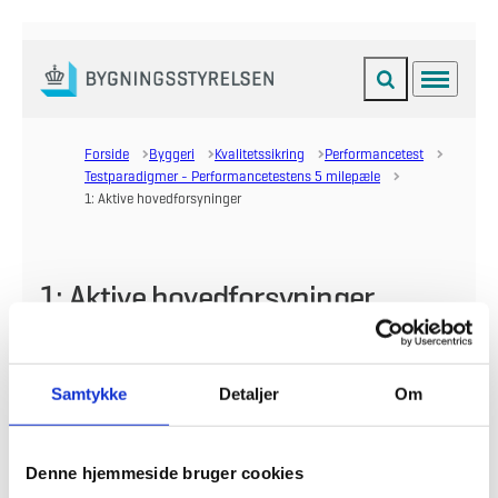
Fold søgefelt ud
Menu
Gå til forsiden
Forside
Byggeri
Kvalitetssikring
Performancetest
Testparadigmer - Performancetestens 5 milepæle
1: Aktive hovedforsyninger
1: Aktive hovedforsyninger
Aktive hovedforsyninger er en milepæl, som markerer, at
de forsyningsmæssige forhold er afsluttet, således at
der kan leveres forsyninger til de forskellige anlæg og
Samtykke
Detaljer
Om
installationer.
Denne hjemmeside bruger cookies
Milepæl 1: Aktive hovedforsyninger