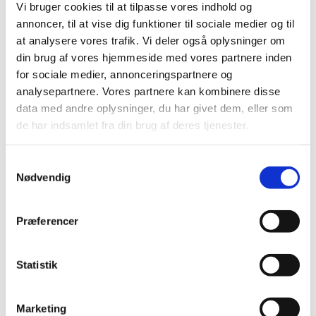
Vi bruger cookies til at tilpasse vores indhold og
1.A. Aktive hovedforsyninger
annoncer, til at vise dig funktioner til sociale medier og til
at analysere vores trafik. Vi deler også oplysninger om
Skema for dokumentation af udført performancetest
din brug af vores hjemmeside med vores partnere inden
for sociale medier, annonceringspartnere og
analysepartnere. Vores partnere kan kombinere disse
data med andre oplysninger, du har givet dem, eller som
de har indsamlet fra din brug af deres tjenester.
København
S
Carsten Niebuhrs Gade 43
Nødvendig
a
1577 København V
m
Find vej til os
t
Præferencer
y
Skanderborg
k
Thomas Helsteds Vej 9A
k
Statistik
8660 Skanderborg
e
v
Marketing
a